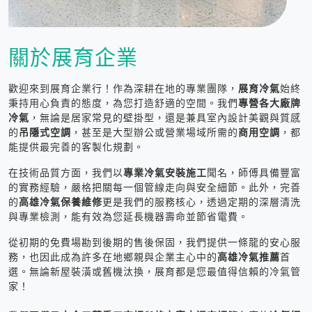
關於展育企業
歡迎來到展育企業行！作為深耕在地的專業團隊，
展育冷氣
始終
秉持用心負責的態度，為您打造舒適的空間。我們
專營各大廠牌
冷氣
，無論是居家常見的壁掛型，還是兼具室內設計美觀與質感
的
吊隱式空調
，甚至是大型辦公或營業場域所需的
商用空調
，都
能提供最完善的客製化規劃。
在技術品質方面，我們以
專業冷氣安裝施工
聞名，師傅具備豐富
的實務經驗，嚴格把關每一個管線走向與安全細節。此外，完善
的
高雄冷氣保養維修
更是我們的服務核心，透過定期的深層清洗
與專業檢測，能有效為您延長機器壽命並節省電費。
從初期的免費場勘到後期的售後保固，我們提供一條龍的安心服
務，也因此成為許多在地鄉親與企業主心中的
高雄冷氣推薦
首
選。無論新屋裝潢或舊機汰換，展育都是您最值得信賴的冷氣管
家！