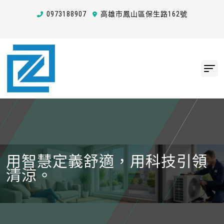
0973
1
8
8
907
高雄市鳳山區保生路162號
超越傳統空調，啟動未來室內
新氣候。