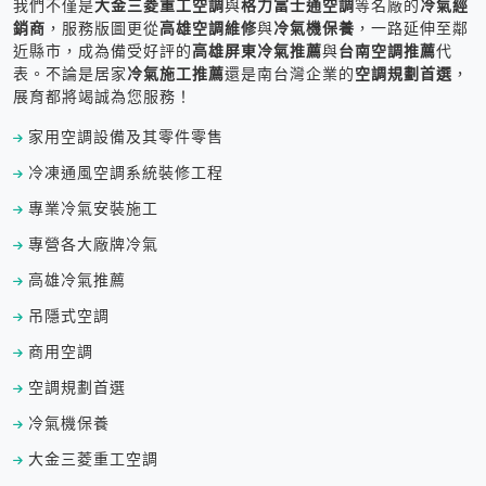
我們不僅是
大金三菱重工空調
與
格力富士通空調
等名廠的
冷氣經
銷商
，服務版圖更從
高雄空調維修
與
冷氣機保養
，一路延伸至鄰
近縣市，成為備受好評的
高雄屏東冷氣推薦
與
台南空調推薦
代
表。不論是居家
冷氣施工推薦
還是南台灣企業的
空調規劃首選
，
展育都將竭誠為您服務！
家用空調設備及其零件零售
冷凍通風空調系統裝修工程
專業冷氣安裝施工
專營各大廠牌冷氣
高雄冷氣推薦
吊隱式空調
商用空調
空調規劃首選
冷氣機保養
大金三菱重工空調