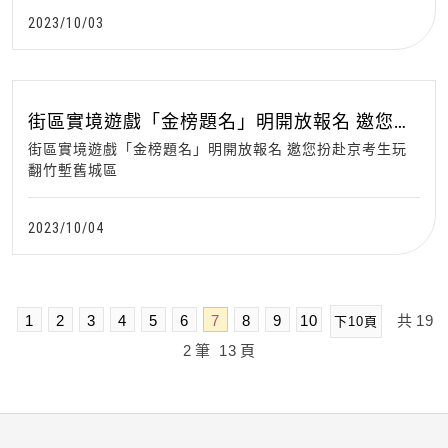
2023/10/03
街區實境遊戲「金榜題名」明開放報名 邀您扮
赴京考生玩翻竹塹舊城區
街區實境遊戲「金榜題名」明開放報名 邀您扮赴京考生玩
翻竹塹舊城區
2023/10/04
1
2
3
4
5
6
7
8
9
10
共
19
下10頁
2
筆
13
頁