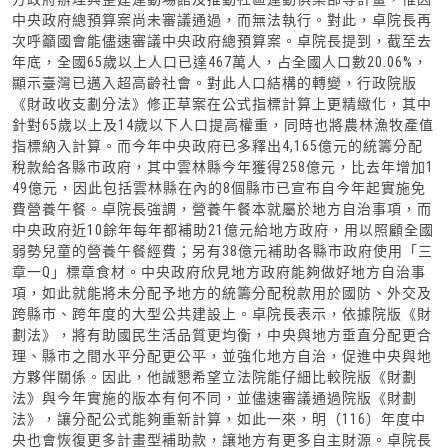
中央政府總預算案尚未審議通過，而無法執行。對此，卓院長再
次呼籲國會能儘速審議中央政府總預算案。卓院長提到，截至去
年底，全國65歲以上人口已達467萬人，占全國人口數20.06%，
顯示臺灣已邁入超高齡社會。對此人口結構的轉變，行政院版
《財政收支劃分法》修正草案在公式指標計算上更精緻化，其中
針對65歲以上及14歲以下人口提高權重，同時也將農林漁牧產值
指標納入計算。而今年中央政府已多釋出4,165億元的統籌分配
稅款給各縣市政府，其中雲林縣今年獲得258億元，比去年增加1
49億元，因此包括雲林縣在內的8個縣市已宣布自今年起實施免
費營養午餐。卓院長強調，營養午餐本就屬於地方自治事項，而
中央政府近10餘年每年都補助21億元給地方政府，用以照顧全國
弱勢兒童的營養午餐經費；另有38億元補助各縣市政府使用「三
章一Q」標章食材。中央政府欣見地方政府能夠做好地方自治事
項，如此就能將未分配予地方的統籌分配稅款用於國防、外交及
跨縣市、跨年度的大型公共建設上。卓院長表示，依據院版《財
劃法》，將有助國民生活品質更均衡，中央與地方垂直分配更合
理、縣市之間水平分配更公平，並強化地方自治，促進中央與地
方夥伴關係。因此，他誠懇希望立法院能仔細比較院版《財劃
法》與今年實施的版本有何不同，並儘速審議通過院版《財劃
法》，讓分配公式能夠重新計算，如此一來，明（116）年度中
央也會恢復更多計畫型補助款，讓地方有更多自主財源。卓院長