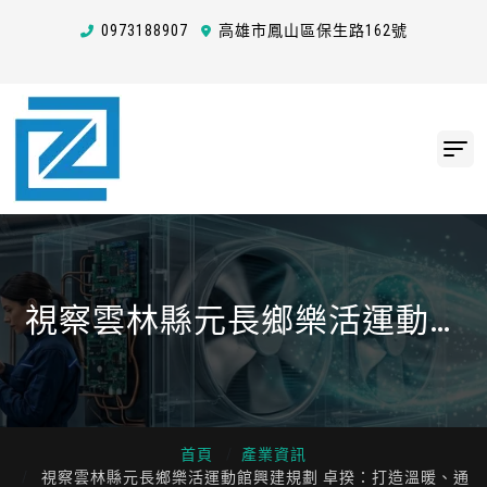
0973
1
8
8
907
高雄市鳳山區保生路162號
視察雲林縣元長鄉樂活運動館
興建規劃 卓揆：打造溫暖、通
用性、全齡化友善運動設施
首頁
產業資訊
視察雲林縣元長鄉樂活運動館興建規劃 卓揆：打造溫暖、通