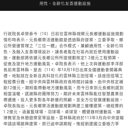
用性、全齡化友善運動設施
行政院長卓榮泰今（10）日前往雲林縣視察元長鄉運動設施規劃
情形時表示，元長鄉樂活運動館是透過縣府提案、立委爭取、鄉
公所營運管理之「三位一體」合作模式，兼顧通用性、全齡化特
色，及融入友善環境設計，讓長者能在社區內就近使用運動設
施。運動部將依據元長鄉公所所提規劃核定1.2億元工程預算，
促進及提升地方運動風氣。卓院長表示，他上次與運動部李洋部
長前來雲林縣，是去（114）年10月18日出席全國運動會開幕典
禮，地點就在全新且具科技化的雲林縣立田徑場。該座田徑場工
程經費分擔，經中央與雲林縣政府長時間討論後，由中央核定補
助12億元，期盼能帶動地方運動風氣。而今日來到元長鄉則感到
相當溫暖，感謝縣府團隊努力，期許未來雲林縣能往智慧農業目
標邁進，投入更多對各年齡層的照顧，並全方位發展運動設施。
卓院長指出，元長鄉樂活運動館規劃興建三層樓建築，總經費約
1.2億元，涵蓋籃球場、羽球場、桌球室、體健器材運動區、韻
律教室及休憩遊樂室等設施。雲林縣政府於113年3月向中央提報
申請該場館興建案，原已逾申請期程，惟經劉建國立委極力爭