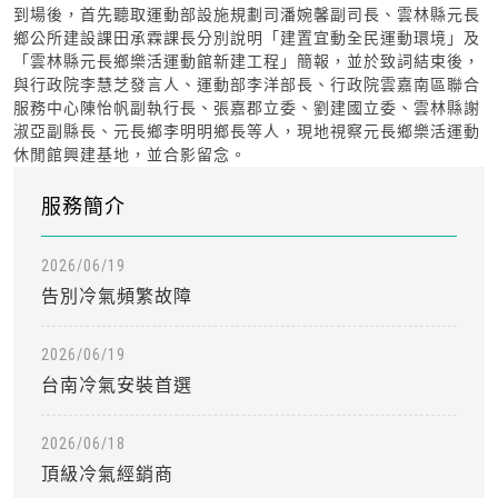
到場後，首先聽取運動部設施規劃司潘婉馨副司長、雲林縣元長
鄉公所建設課田承霖課長分別說明「建置宜動全民運動環境」及
「雲林縣元長鄉樂活運動館新建工程」簡報，並於致詞結束後，
與行政院李慧芝發言人、運動部李洋部長、行政院雲嘉南區聯合
服務中心陳怡帆副執行長、張嘉郡立委、劉建國立委、雲林縣謝
淑亞副縣長、元長鄉李明明鄉長等人，現地視察元長鄉樂活運動
休閒館興建基地，並合影留念。
服務簡介
2026/06/19
告別冷氣頻繁故障
2026/06/19
台南冷氣安裝首選
2026/06/18
頂級冷氣經銷商