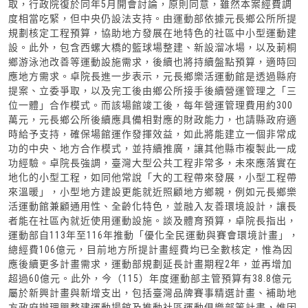
取，行政院復於同年5月開會討論，原則同意，雖然本案經費調
度相當吃緊，但中央仍設法支持。由運動部依據元長鄉公所所提
規劃核定工程預算，協助地方發展在地特色的社區中小型運動建
設。此外，包含西螺大橋的籃球場整建、新設溜冰場，以及莿桐
鄉游泳池改善等運動設施需求，後續也將持續盤點預算，適時回
應地方需求。卓院長進一步表示，元長鄉樂活運動館是透過縣府
提案、立委爭取，以及完工後由鄉公所接手後續營運管理之「三
位一體」合作模式。而該場館竣工後，每年營運管理費用約300
萬元，元長鄉公所後續應具備相對應的財政能力，也請縣政府適
時給予支持，確保場館運作發揮效益，如此將能建立一個非常成
功的中央、地方合作模式，並持續推廣，讓其他縣市複製此一成
功經驗。卓院長強調，臺灣大型公共工程非常多，未來應落實在
地化的小型工程，如同他常說「大的工程帶來發展，小型工程帶
來溫暖」，小型地方建設更能就近照顧地方鄉親，例如元長鄉樂
活運動館兼顧通用性、全齡化特色，並融入友善環境設計，讓長
者能在社區內就近使用運動設施。談及體育預算，卓院長指出，
運動部自113年至116年推動「優化全民運動與賽會環境計畫」，
總經費106億元，目前地方所提計畫經費均已全數核定，惟為因
應後續更多計畫需求，運動部規劃延長計畫期程2年，並再增加
超過60億元。此外，今（115）年度運動部主管預算有38.8億元
屬於新興計畫與新增支出，包括臺灣品牌賽事精選計畫、補助地
方政府辦理興整建運動場館及推動社區運動俱樂部等計畫，惟因