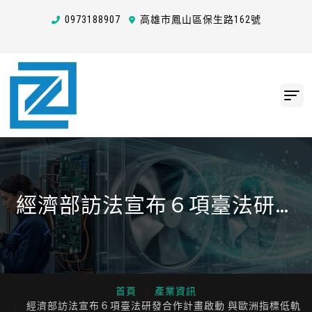
0973
1
8
8
907
高雄市鳳山區保生路162號
經濟部訪法宣布６項臺法研發
合作計畫啟動 與歐洲指標低軌
衛星大廠簽署備忘錄，助產業
切入國際供應鏈
首頁
產業資訊
經濟部訪法宣布６項臺法研發合作計畫啟動 與歐洲指標低軌