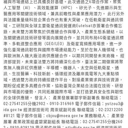
補與市場連結上已具備良好基礎。此次通過之6項合作案，聚焦
人工智慧（AI）、高效能運算（HPC）、矽光子、先進顯示與生
醫應用等關鍵技術領域，兼具前瞻性與產業應用潛力。 此行另外
與法國重量級科技企業合作也有重大突破，在低軌衛星與通訊領
域，工研院與全球主要衛星通訊營運商Eutelsat亦簽署合作備忘
錄，未來雙方將聚焦於供應鏈合作與導入、產業生態系鏈結，以
及關鍵通訊技術研發等面向展開合作，並共同布局6G衛星通訊標
準、多軌道整合應用（GEO/LEO）及衛星寬頻應用場景，進一步
強化臺灣通訊韌性與國際市場連結能力。至於在無人機領域，也
與歐洲無人機大廠洽商供應鏈合作，以期共同開發未來商機。 經
濟部提到，未來臺法雙方將持續深化合作，臺法第二期徵案將聚
焦無人機非紅供應鏈、半導體、機器人、太空與低軌衛星、通
訊、生技醫藥、科技新創、循環經濟及離岸風電等九大重點領
域。透過雙方政府持續搭建作平台、對接產業需求與技術資源，
期盼促成更多具體合作案，協助臺灣企業結合法國在技術、研發
與市場面的優勢，共同拓展國際市場，並打造更具安全性與韌性
的全球供應鏈。 發言人： 產業發展署鄒宇新副署長 聯絡電話：
02-27541255分機2902、0910-316969 電子郵件信箱：ystzou3@
ida.gov.tw 經濟部技術司 周崇斌副司長 聯絡電話：02-23212200
#8121 電子郵件信箱：cbjou@moea.gov.tw 業務聯絡人： 產業發
展署 產業政策組盧碧黛副組長 聯絡電話：02-27541255分機260
2、0930-929129 電子郵件信箱：ptlu@ida.gov.tw 經濟部技術司