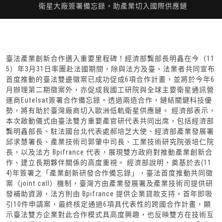
衛星大廠簽署備忘錄，助產業切入國際供應鏈
臺法產業創新合作邁入重要里程碑！經濟部龔部長明鑫在今（11
5）年3月31日率團赴法國期間，除與法方及臺、法業者共同宣布
首度推動的臺法雙邊徵案已成功促成6項合作計畫，並將於今年6
月辦理第二期徵案外，亦促成我國工研院與全球主要衛星通訊營
運商Eutelsat簽署合作備忘錄。透過兩造合作，鏈結關鍵科技優
勢，將有助於臺灣廠商切入歐洲低軌衛星供應鏈。 經濟部表示，
本次啟動儀式由臺法雙方重要產官研代表共同出席，包括經濟部
龔明鑫部長、駐法國台北代表處郝培芝大使、經濟部產業發展署
邱求慧署長、產業技術司郭肇中司長、工業技術研究院張培仁院
長，以及法方 Bpifrance 代表，展現雙方政府對推動產業創新合
作、建立長期夥伴關係的高度重視。 經濟部說明，奠基於去(11
4)年簽署之「產業創新研發合作備忘錄」，臺法首度推動共同徵
案（joint call）機制，臺灣方由產業發展署及產業技術司提供研
發補助資源，法方則由 Bpifrance 提供企業貸款支持。首年即吸
引10件申請案，最終核定通過6項具代表性的跨國合作計畫，顯
示臺法雙方企業對此合作模式具高度興趣，也反映雙方在技術互