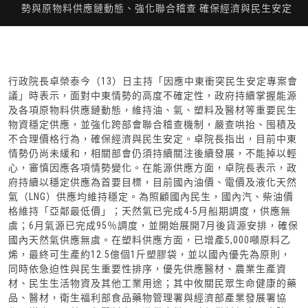
勢與原物料供應鏈動態、強化聯合稽查 確保經濟與民生安定
行政院長卓榮泰今（13）日主持「因應中東衝突民生安定專案會
議」時表示，面對中東情勢的高度不確定性，政府持續掌握能源
及各項原物料供應鏈動態，維持油、氣、塑料及醫材等重要民生
物資穩定供應，並強化跨部會聯合稽查機制，嚴查哄抬、囤積及
不合理價格行為，確保經濟與民生安定。卓院長指出，目前中東
情勢仍尚未緩和，相關部會仍須持續關注後續發展，不能掉以輕
心，審慎因應各項情勢變化。在能源供應方面，卓院長表示，政
府持續以穩定供應為首要目標，目前國內油價、電價及液化天然
氣（LNG）供應均維持穩定。為照顧國內民生，國內汽、柴油價
格維持「亞鄰最低價」；天然氣已完成4-5月船期調度，供應無
虞；6月氣源已完成95％調度，並開始展開7月後貨源安排，確保
國內天然氣供應無虞。在塑料供應方面，已增產5,000噸原料乙
烯，最終可生產約12.5億個1斤塑膠袋，並以國內優先為原則，
同時依急迫性與民生重要性排序，優先供應醫材、農業生產資
材、民生生活物資及其他工業用途；其中攸關民眾生命健康的藥
品、醫材，衛生福利部食品藥物管理署與經濟部產業發展署協