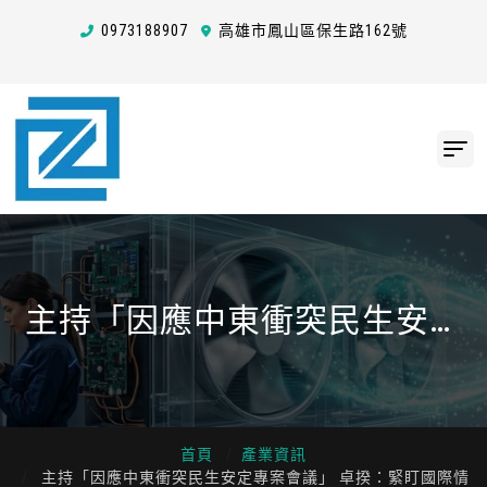
0973
1
8
8
907
高雄市鳳山區保生路162號
主持「因應中東衝突民生安定
專案會議」 卓揆：緊盯國際情
勢與原物料供應鏈動態、強化
聯合稽查 確保經濟與民生安定
首頁
產業資訊
主持「因應中東衝突民生安定專案會議」 卓揆：緊盯國際情