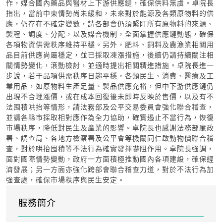
作，媒合國內藥品與醫材上下游供應鏈，確保供料無虞。卓院長
指出，當前中東情勢尚未緩和，未來對於能源及各類原物料的供
應，仍存在不確定變數，請各部會仍須緊盯所有原物料的來源、
製程、調度、分配，以及媒合機制，全面掌握供應鏈動態，確保
各項物資供需秩序維持平穩。另外，肥料、飼料及農漁業相關用
品目前供應尚屬穩定，並已採取凍漲措施，後續仍請持續關注相
關情勢變化，滾動檢討，並適時提出相關精進措施。卓院長進一
步說，若干品項供需秩序日趨平穩，各類民生、消費、醫療及工
業用品，如原物料生產足量、製品供應充裕，但中下游供應鏈仍
出現不合理漲價，或在成本回復後未即時反映於售價，以及有不
法囤積哄抬等情形，請法務部及公平交易委員會強化聯合稽查，
並請各縣市採取相對應作為全力協助，確實遏止不當行為，恢復
市場秩序，降低對民生及產業的影響。卓院長也感謝法務部廉政
署、調查局、各地方檢察署及公平會等機關同仁啟動物價聯合稽
查，對於哄抬囤積等不法行為確實發揮嚇阻作用。卓院長強調，
面對國際情勢變動，政府一方面積極推動國內各項建設，確保經
濟發展；另一方面亦強化跨部會聯合稽查力道，對於不法行為加
強查處，確保市場秩序與民生安定。
服務簡介