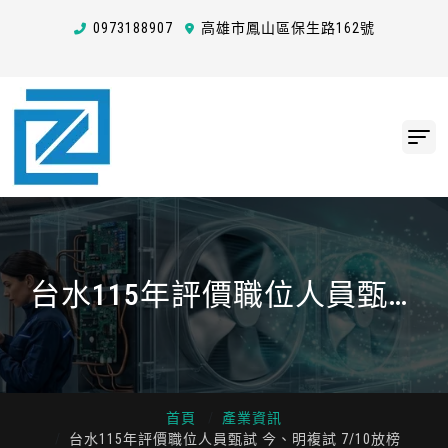
0973
1
8
8
907
高雄市鳳山區保生路162號
台水115年評價職位人員甄試
今、明複試 7/10放榜
首頁
產業資訊
台水115年評價職位人員甄試 今、明複試 7/10放榜