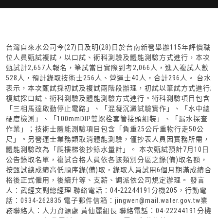
台灣自來水公司今(27)日及明(28)日於台南新營舉辦115年評價職
位人員甄試複試，以口試、術科測驗及體能測驗方式進行，本次
甄試計2,657人報名，筆試當日實際到考2,066人，進入複試人數
528人，預計錄取技術士256人、營運士40人，合計296人。 台水
表示，本次甄試採初試及複試兩階段辦理，初試以筆試方式進行;
複試採口試、術科測驗及體能測驗方式進行。術科測驗項目包含
「三相馬達啟動停止電路」、「混凝沉澱試驗實作」、「水中總
硬度檢測」、「100mmDIP雙螺栓套管接頭組裝」、「漏水探查
作業」；技術士體能測驗項目包含「負重25公斤重物行走50公
尺」。另營運士業務類取消體能測驗，僅抄表人員因實務所需，
體能測驗改為「爬樓梯後抄錄水量計」。 本次甄試預計7月10日
公告錄取名單，複試合格人員依各該類別分區之錄(備)取名額，
按甄試總成績高低順序錄(備)取，錄取人員試用6個月期滿成績合
格後正式僱用，後續升等、支薪、調派依公司規定辦理。 發言
人：武經文副總經理 聯絡電話：04-22244191分機205，行動電
話：0934-262835 電子郵件信箱：jingwen@mail.water.gov.tw業
務聯絡人：人力資源處 黃仙麗組長 聯絡電話：04-22244191分機